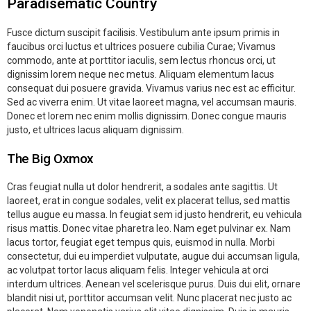
Paradisematic Country
Fusce dictum suscipit facilisis. Vestibulum ante ipsum primis in
faucibus orci luctus et ultrices posuere cubilia Curae; Vivamus
commodo, ante at porttitor iaculis, sem lectus rhoncus orci, ut
dignissim lorem neque nec metus. Aliquam elementum lacus
consequat dui posuere gravida. Vivamus varius nec est ac efficitur.
Sed ac viverra enim. Ut vitae laoreet magna, vel accumsan mauris.
Donec et lorem nec enim mollis dignissim. Donec congue mauris
justo, et ultrices lacus aliquam dignissim.
The Big Oxmox
Cras feugiat nulla ut dolor hendrerit, a sodales ante sagittis. Ut
laoreet, erat in congue sodales, velit ex placerat tellus, sed mattis
tellus augue eu massa. In feugiat sem id justo hendrerit, eu vehicula
risus mattis. Donec vitae pharetra leo. Nam eget pulvinar ex. Nam
lacus tortor, feugiat eget tempus quis, euismod in nulla. Morbi
consectetur, dui eu imperdiet vulputate, augue dui accumsan ligula,
ac volutpat tortor lacus aliquam felis. Integer vehicula at orci
interdum ultrices. Aenean vel scelerisque purus. Duis dui elit, ornare
blandit nisi ut, porttitor accumsan velit. Nunc placerat nec justo ac