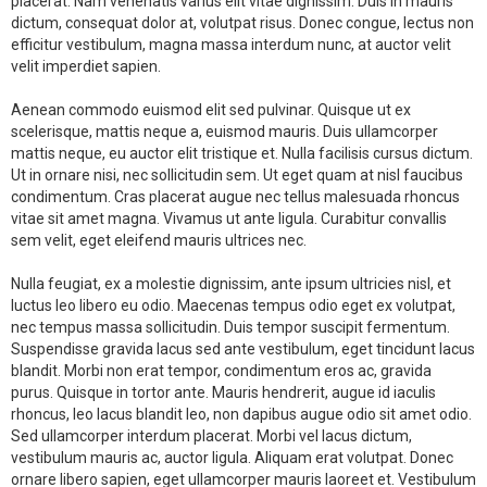
placerat. Nam venenatis varius elit vitae dignissim. Duis in mauris
dictum, consequat dolor at, volutpat risus. Donec congue, lectus non
efficitur vestibulum, magna massa interdum nunc, at auctor velit
velit imperdiet sapien.
Aenean commodo euismod elit sed pulvinar. Quisque ut ex
scelerisque, mattis neque a, euismod mauris. Duis ullamcorper
mattis neque, eu auctor elit tristique et. Nulla facilisis cursus dictum.
Ut in ornare nisi, nec sollicitudin sem. Ut eget quam at nisl faucibus
condimentum. Cras placerat augue nec tellus malesuada rhoncus
vitae sit amet magna. Vivamus ut ante ligula. Curabitur convallis
sem velit, eget eleifend mauris ultrices nec.
Nulla feugiat, ex a molestie dignissim, ante ipsum ultricies nisl, et
luctus leo libero eu odio. Maecenas tempus odio eget ex volutpat,
nec tempus massa sollicitudin. Duis tempor suscipit fermentum.
Suspendisse gravida lacus sed ante vestibulum, eget tincidunt lacus
blandit. Morbi non erat tempor, condimentum eros ac, gravida
purus. Quisque in tortor ante. Mauris hendrerit, augue id iaculis
rhoncus, leo lacus blandit leo, non dapibus augue odio sit amet odio.
Sed ullamcorper interdum placerat. Morbi vel lacus dictum,
vestibulum mauris ac, auctor ligula. Aliquam erat volutpat. Donec
ornare libero sapien, eget ullamcorper mauris laoreet et. Vestibulum