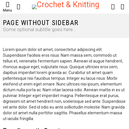
SEARCH
LOGIN
S
Menu
S
PAGE WITHOUT SIDEBAR
Some optional subtitle goes here…
Lorem ipsum dolor sit amet, consectetur adipiscing elit.
Suspendisse facilisis eros risus. Nam massa sem, commodo ut
tellus et, venenatis fermentum sapien. Aenean id augue hendrerit,
rhoncus augue eget, vulputate risus. Quisque ultricies eros sem,
dapibus imperdiet lorem gravida ac. Curabitur sit amet quam
pellentesque nisi faucibus tempus. Integer eu lacus risus. Morbi
eleifend ut enim eget ornare. Nunc ultrices nisi ipsum, elementum
dictum nulla porta ac. Nam vitae lacinia odio. Aenean mattis in ex ut
pulvinar. Integer eget imperdiet magna. Pellentesque erat purus,
dignissim sit amet hendrerit non, scelerisque sed ante. Suspendisse
vel ante dolor. Sed id odio eu ante sollicitudin molestie. Nam gravida
dolor sit amet nulla porttitor sagittis. Phasellus elementum massa
ut iaculis fringilla.